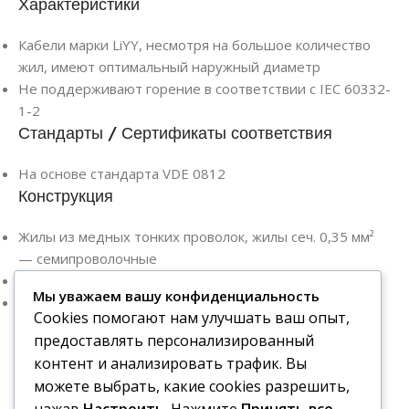
Характеристики
Кабели марки LiYY, несмотря на большое количество
жил, имеют оптимальный наружный диаметр
Не поддерживают горение в соответствии с IEC 60332-
1-2
Стандарты / Сертификаты соответствия
На основе стандарта VDE 0812
Конструкция
Жилы из медных тонких проволок, жилы сеч. 0,35 мм²
— семипроволочные
Изоляция жил из ПВХ- пластиката
Мы уважаем вашу конфиденциальность
внешняя оболочка из ПВХ
Cookies помогают нам улучшать ваш опыт,
Цвет внешняя оболочки:серый (похожий на булыжно-
предоставлять персонализированный
серый цвет/ RAL 7032)
контент и анализировать трафик. Вы
можете выбрать, какие cookies разрешить,